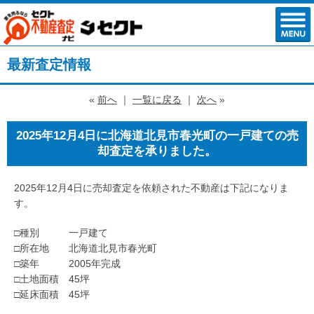
最新査定情報
«
前へ
｜
一覧に戻る
｜
次へ
»
2025年12月4日に北海道北見市春光町の一戸建ての売
却査定を承りました。
2025年12月4日に売却査定を依頼された不動産は下記になりま
す。
□種別 一戸建て
□所在地 北海道北見市春光町
□築年 2005年完成
□土地面積 45坪
□延床面積 45坪